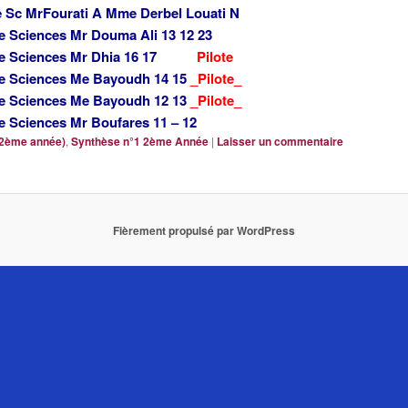
e Sc MrFourati A Mme Derbel Louati N
e Sciences Mr Douma Ali 13 12 23
2ème Sciences Mr Dhia 16 17
Pilote
me Sciences Me Bayoudh 14 15
_Pilote_
me Sciences Me Bayoudh 12 13
_Pilote_
e Sciences Mr Boufares 11 – 12
(2ème année)
,
Synthèse n°1 2ème Année
|
Laisser un commentaire
Fièrement propulsé par WordPress