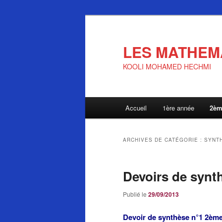
LES MATHEM
KOOLI MOHAMED HECHMI
Menu
Accueil
1ère année
2èm
Aller
Aller
principal
au
au
ARCHIVES DE CATÉGORIE :
SYNT
contenu
contenu
Devoirs de synt
principal
secondaire
Publié le
29/09/2013
Devoir de synthèse n°1 2ème