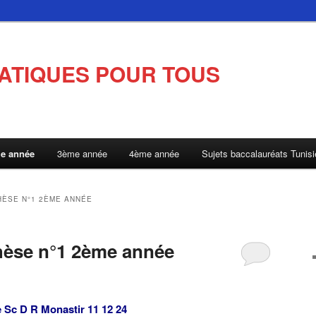
ATIQUES POUR TOUS
e année
3ème année
4ème année
Sujets baccalauréats Tunis
HÈSE N°1 2ÈME ANNÉE
hèse n°1 2ème année
 Sc D R Monastir 11 12 24